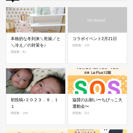
本格的な冬到来＼乾燥／と
コラボイベント2月21日
＼冷え／の対策を♪
閲覧数：153
閲覧数：81
初投稿♪２０２３．９．１
協賛のお願い〜ちびっこ大
１
運動会〜
閲覧数：166
閲覧数：321