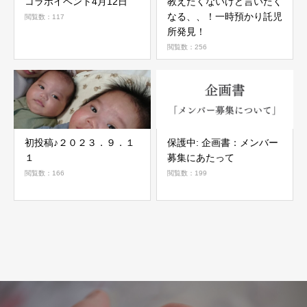
コラボイベント4月12日
教えたくないけど言いたく
なる、、！一時預かり託児
閲覧数：117
所発見！
閲覧数：256
初投稿♪２０２３．９．１
保護中: 企画書：メンバー
１
募集にあたって
閲覧数：166
閲覧数：199